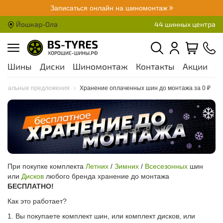
Записаться онлайн на шиномонтаж
Йошкар-Ола
44 шинных центра
Шины
Диски
Шиномонтаж
Контакты
Акции
О
циальные предложения
Хранение оплаченных шин до монтажа за 0 ₽
При покупке комплекта
Летних
/
Зимних
/
Всесезонных
шин
или
Дисков
любого бренда хранение до монтажа
БЕСПЛАТНО!
Как это работает?
1. Вы покупаете комплект шин, или комплект дисков, или